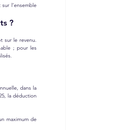
sur l’ensemble 
ts ?
 sur le revenu. 
ble ; pour les 
lisés.
nuelle, dans la 
5, la déduction 
c un maximum de 