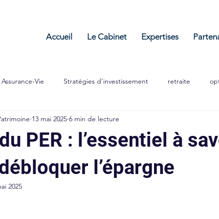
Accueil
Le Cabinet
Expertises
Parten
Assurance-Vie
Stratégies d'investissement
retraite
opt
Patrimoine
13 mai 2025
6 min de lecture
lier
Entrepreneuriat
 du PER : l’essentiel à sav
 débloquer l’épargne
ai 2025