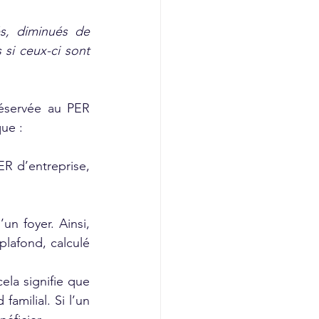
s, diminués de 
 si ceux-ci sont 
éservée au PER 
que :
R d’entreprise, 
n foyer. Ainsi, 
lafond, calculé 
la signifie que 
amilial. Si l’un 