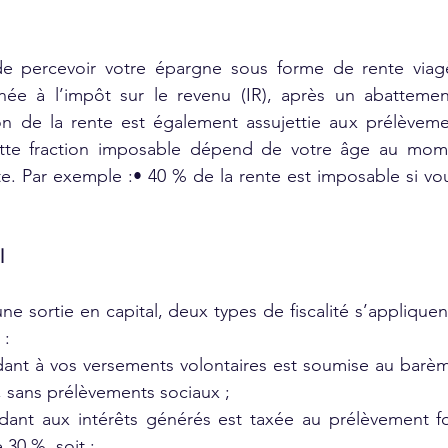
de percevoir votre épargne sous forme de rente viagère
ée à l’impôt sur le revenu (IR), après un abatteme
ion de la rente est également assujettie aux prélèveme
tte fraction imposable dépend de votre âge au mome
e. Par exemple :• 40 % de la rente est imposable si vou
l
e sortie en capital, deux types de fiscalité s’appliquent
 :
dant à vos versements volontaires est soumise au barèm
u, sans prélèvements sociaux ;
dant aux intérêts générés est taxée au prélèvement for
e 30 %, soit :