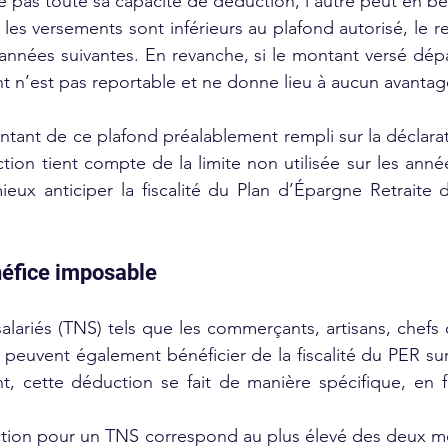
se pas toute sa capacité de déduction, l’autre peut en bén
 les versements sont inférieurs au plafond autorisé, le re
 années suivantes. En revanche, si le montant versé dépa
t n’est pas reportable et ne donne lieu à aucun avantage
tant de ce plafond préalablement rempli sur la déclarat
ion tient compte de la limite non utilisée sur les anné
eux anticiper la fiscalité du Plan d’Épargne Retraite 
néfice imposable
salariés (TNS) tels que les commerçants, artisans, chefs 
s peuvent également bénéficier de la fiscalité du PER sur
t, cette déduction se fait de manière spécifique, en f
tion pour un TNS correspond au plus élevé des deux mon