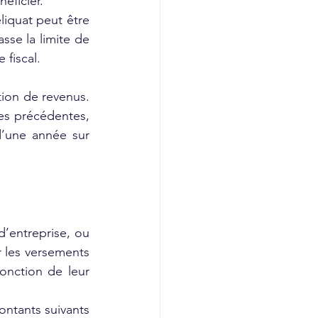
éficier.
liquat peut être 
sse la limite de 
 fiscal.
ion de revenus. 
es précédentes, 
d’une année sur 
d’entreprise, ou 
 les versements 
onction de leur 
tants suivants 