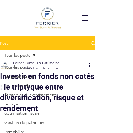
Post
Tous les posts
Ferrier Conseils & Patrimoine
Tous les posts
18 juil. 2024
3 min de lecture
Investir en fonds non cotés
Mégatendances
: le triptyque entre
Assurance-Vie
Stratégies d'investissement
diversification, risque et
retraite
rendement
optimisation fiscale
Gestion de patrimoine
Immobilier