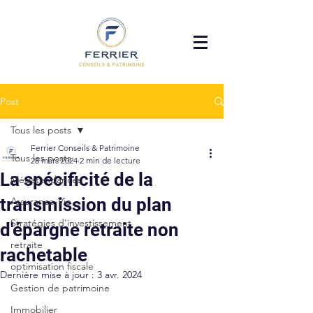
Post
Tous les posts
Ferrier Conseils & Patrimoine
Tous les posts
28 mars 2024
2 min de lecture
La spécificité de la
Mégatendances
transmission du plan
Assurance-Vie
Stratégies d'investissement
d'épargne retraite non
retraite
rachetable
optimisation fiscale
Dernière mise à jour :
3 avr. 2024
Gestion de patrimoine
Immobilier