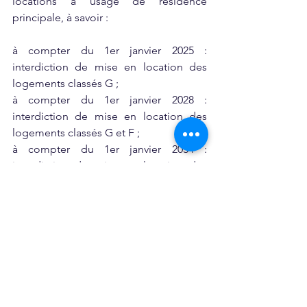
locations à usage de résidence 
principale, à savoir :
à compter du 1er janvier 2025 : 
interdiction de mise en location des 
logements classés G ;
à compter du 1er janvier 2028 : 
interdiction de mise en location des 
logements classés G et F ;
à compter du 1er janvier 2034 : 
interdiction de mise en location des 
logements classées G, F et E.
La proposition de loi instaure 
également la possibilité pour le conseil 
municipal de prévoir, pour des zones 
géographiques déterminées, un 
nombre maximal d’autorisations 
temporaires qui peuvent être délivrées 