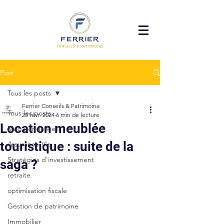
Post
Tous les posts
Ferrier Conseils & Patrimoine
Tous les posts
28 févr. 2024
6 min de lecture
Location meublée
Mégatendances
touristique : suite de la
Assurance-Vie
Stratégies d'investissement
saga ?
retraite
optimisation fiscale
Gestion de patrimoine
Immobilier